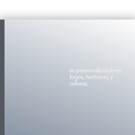
es personalizable en
logos, texturas, y
colores.