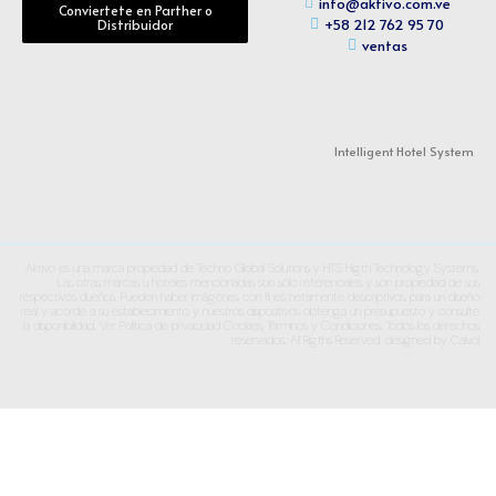
info@aktivo.com.ve
Conviertete en Parther o
+58 212 762 95 70
Distribuidor
ventas
Intelligent Hotel System
Aktivo es una marca propiedad de Techno Global Solutions y HTS Higth Technology Systems.
Las otras marcas u hoteles mencionadas son sólo referenciales y son propiedad de sus
respectivos dueños. Pueden haber imágenes con fines netamente descriptivos, para un diseño
real y acorde a su establecimiento y nuestros dispositivos obtenga un presupuesto y consulte
la disponibilidad. Ver Política de privacidad Cookies, Términos y Condiciones. Todos los derechos
reservados. All Rigths Reserved. designed by
Calvol