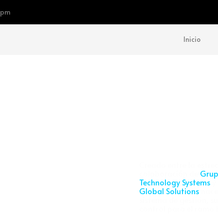
5 pm
Inicio
Creado entre la estre
colaboración de
Grup
Technology Systems
y
Global Solutions
nace
sistema de gestión, su
control para el ramo 