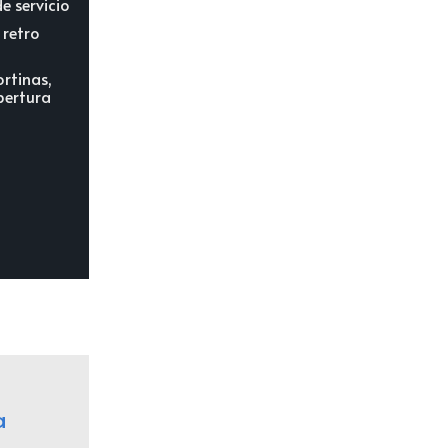
e servicio
 retro
ortinas,
pertura
a