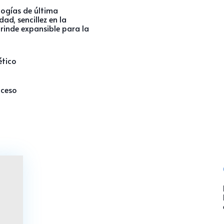
logías de última
ad, sencillez en la
inde expansible para la
ético
cceso