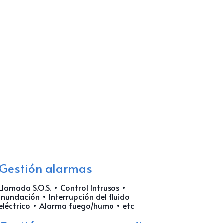
Gestión alarmas
Llamada S.O.S. • Control Intrusos •
Inundación • Interrupción del fluido
eléctrico • Alarma fuego/humo • etc