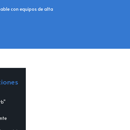
lable con equipos de alta
ciones
rb"
ente