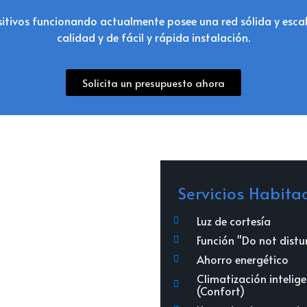
itivos funcionando actualmente posee una red sólida y esca
calidad y de fácil y rápida instalación.
Solicita un presupuesto ahora
Servicios Habita
Luz de cortesía
Función "Do not distu
Ahorro energético
Climatización intelig
(Confort)