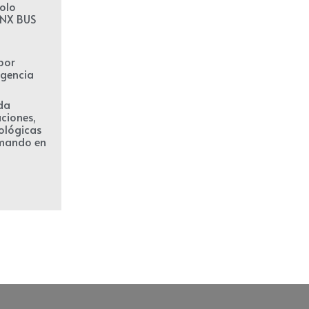
olo
KNX BUS
por
igencia
da
aciones,
ológicas
 mando en